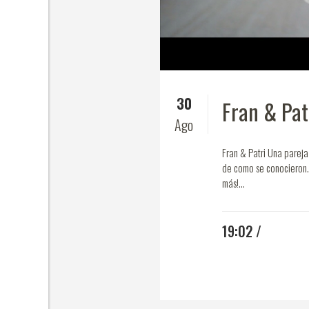
30
Fran & Pat
Ago
Fran & Patri Una parej
de como se conocieron. 
más!...
19:02 /