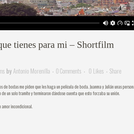
que tienes para mi – Shortfilm
lms
by
Antonio Morenilla
0 Comments
0
Likes
Share
 de bodas me piden que les haga un película de boda. Juanma y Julián unas person
n de un solo tramite y terminaron dándose cuenta que esto forzaba su unión.
n amor incondicional.