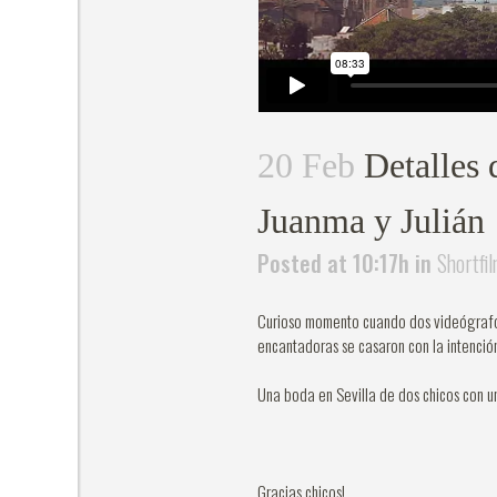
20 Feb
Detalles 
Juanma y Julián
Posted at 10:17h
in
Shortfi
Curioso momento cuando dos videógrafos
encantadoras se casaron con la intenció
Una boda en Sevilla de dos chicos con u
Gracias chicos!