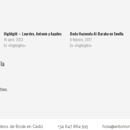
Highlight – Lourdes, Antonio y Aquiles
Boda Hacienda Al-Baraka en Sevilla
14 abril, 2013
6 febrero, 2017
En «Highlights»
En «Highlights»
lla
 time.
deos de Boda en Cádiz
+34 647 864 915
hola@antoniom