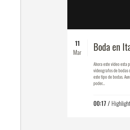
11
Boda en Ita
Mar
Ahora este video esta p
videografos de bodas d
este tipo de bodas. Au
poder...
00:17 /
Highligh